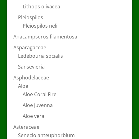
Lithops olivacea
Pleiospilos
Pleiospilos nelii
Anacampseros filamentosa
Asparagaceae
Ledebouria socialis
Sansevieria
Asphodelaceae
Aloe
Aloe Coral Fire
Aloe juvenna
Aloe vera
Asteraceae
Senecio anteuphorbium