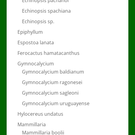
Echinopsis pachanoi
Echinopsis spachiana
Echinopsis sp.
Epiphyllum
Espostoa lanata
Ferocactus hamatacanthus
Gymnocalycium
Gymnocalycium baldianum
Gymnocalycium ragonesei
Gymnocalycium sagleoni
Gymnocalycium uruguayense
Hylocereus undatus
Mammillaria
Mammillaria boolii