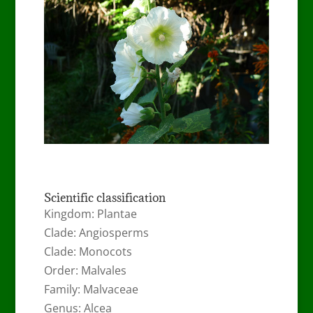
Scientific classification
Kingdom: Plantae
Clade: Angiosperms
Clade: Monocots
Order: Malvales
Family: Malvaceae
Genus: Alcea