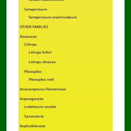
Sempervivum
Sempervivum arachnoideum
OTHER FAMILIES
Aizoaceae
Lithops
Lithops fulleri
Lithops olivacea
Pleiospilos
Pleiospilos nelii
Anacampseros filamentosa
Asparagaceae
Ledebouria socialis
Sansevieria
Asphodelaceae