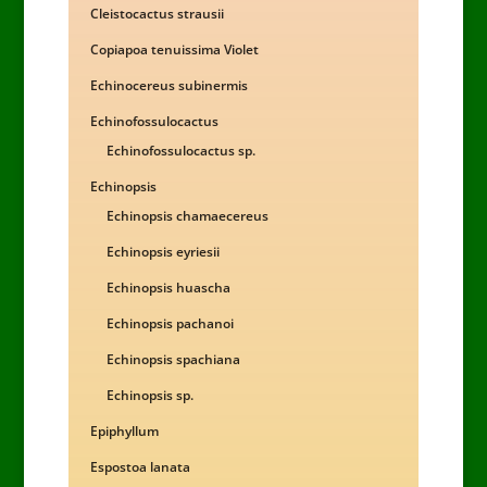
Cleistocactus strausii
Copiapoa tenuissima Violet
Echinocereus subinermis
Echinofossulocactus
Echinofossulocactus sp.
Echinopsis
Echinopsis chamaecereus
Echinopsis eyriesii
Echinopsis huascha
Echinopsis pachanoi
Echinopsis spachiana
Echinopsis sp.
Epiphyllum
Espostoa lanata