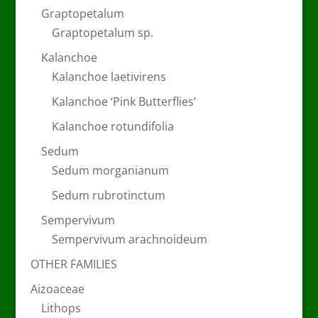
Graptopetalum
Graptopetalum sp.
Kalanchoe
Kalanchoe laetivirens
Kalanchoe ‘Pink Butterflies’
Kalanchoe rotundifolia
Sedum
Sedum morganianum
Sedum rubrotinctum
Sempervivum
Sempervivum arachnoideum
OTHER FAMILIES
Aizoaceae
Lithops