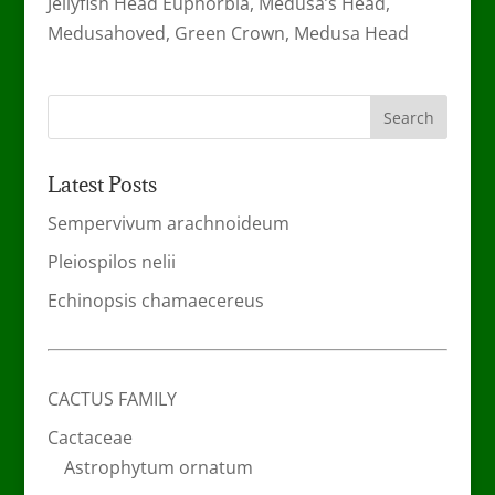
Jellyfish Head Euphorbia, Medusa’s Head,
Medusahoved, Green Crown, Medusa Head
Latest Posts
Sempervivum arachnoideum
Pleiospilos nelii
Echinopsis chamaecereus
CACTUS FAMILY
Cactaceae
Astrophytum ornatum