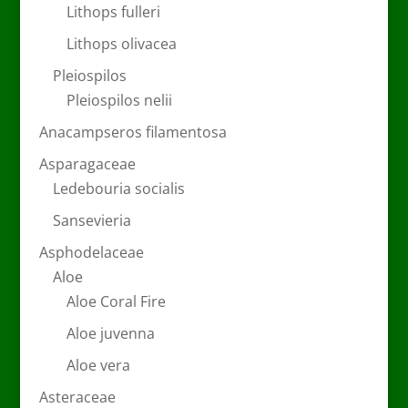
Lithops fulleri
Lithops olivacea
Pleiospilos
Pleiospilos nelii
Anacampseros filamentosa
Asparagaceae
Ledebouria socialis
Sansevieria
Asphodelaceae
Aloe
Aloe Coral Fire
Aloe juvenna
Aloe vera
Asteraceae